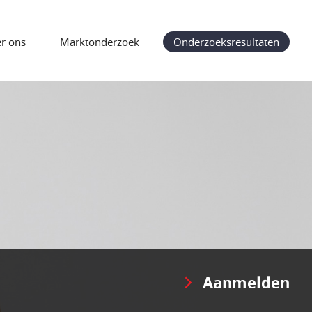
r ons
Marktonderzoek
Onderzoeksresultaten
Aanmelden